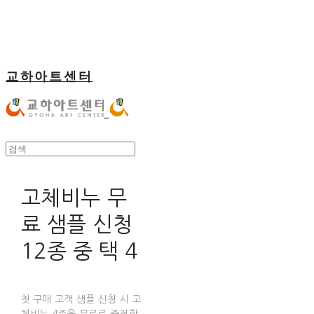
교하아트센터
고체비누 무
료 샘플 신청
12종 중 택 4
첫 구매 고객 샘플 신청 시 고