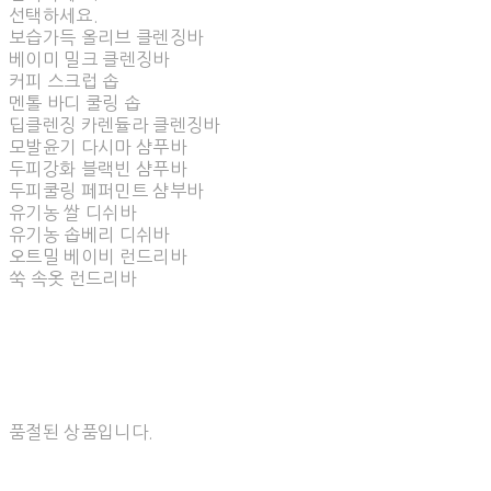
선택하세요.
보습가득 올리브 클렌징바
베이미 밀크 클렌징바
커피 스크럽 솝
멘톨 바디 쿨링 솝
딥클렌징 카렌듈라 클렌징바
모발윤기 다시마 샴푸바
두피강화 블랙빈 샴푸바
두피쿨링 페퍼민트 샴부바
유기농 쌀 디쉬바
유기농 솝베리 디쉬바
오트밀 베이비 런드리바
쑥 속옷 런드리바
품절된 상품입니다.