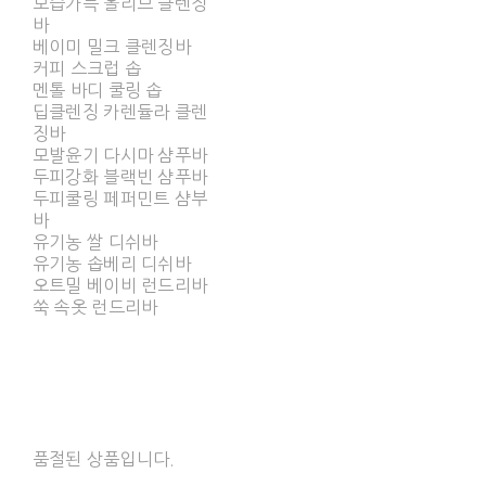
보습가득 올리브 클렌징
바
베이미 밀크 클렌징바
커피 스크럽 솝
멘톨 바디 쿨링 솝
딥클렌징 카렌듈라 클렌
징바
모발윤기 다시마 샴푸바
두피강화 블랙빈 샴푸바
두피쿨링 페퍼민트 샴부
바
유기농 쌀 디쉬바
유기농 솝베리 디쉬바
오트밀 베이비 런드리바
쑥 속옷 런드리바
품절된 상품입니다.